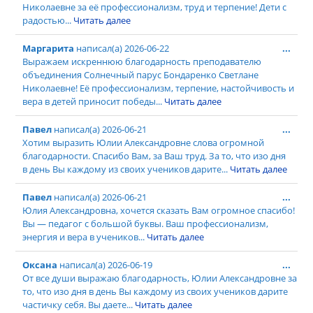
Николаевне за её профессионализм, труд и терпение! Дети с
радостью...
Читать далее
Маргарита
написал(а)
2026-06-22
...
Выражаем искреннюю благодарность преподавателю
объединения Солнечный парус Бондаренко Светлане
Николаевне! Её профессионализм, терпение, настойчивость и
вера в детей приносит победы...
Читать далее
Павел
написал(а)
2026-06-21
...
Хотим выразить Юлии Александровне слова огромной
благодарности. Спасибо Вам, за Ваш труд. За то, что изо дня
в день Вы каждому из своих учеников дарите...
Читать далее
Павел
написал(а)
2026-06-21
...
Юлия Александровна, хочется сказать Вам огромное спасибо!
Вы — педагог с большой буквы. Ваш профессионализм,
энергия и вера в учеников...
Читать далее
Оксана
написал(а)
2026-06-19
...
От все души выражаю благодарность, Юлии Александровне за
то, что изо дня в день Вы каждому из своих учеников дарите
частичку себя. Вы даете...
Читать далее