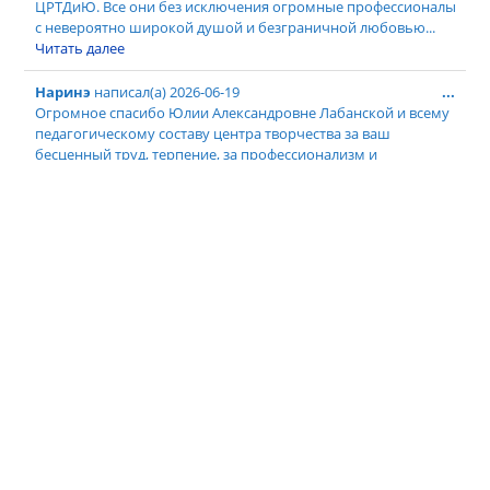
ЦРТДиЮ. Все они без исключения огромные профессионалы
с невероятно широкой душой и безграничной любовью...
Читать далее
Наринэ
написал(а)
2026-06-19
...
Огромное спасибо Юлии Александровне Лабанской и всему
педагогическому составу центра творчества за ваш
бесценный труд, терпение, за профессионализм и
внимательное...
Читать далее
Ирина
написал(а)
2026-06-19
...
Сын ходил год на лего, после на лего ведо, максимально
доволен. Очень нравится ему заниматься у Андрея
Васильевича. Когда узнали,...
Читать далее
Виктория
написал(а)
2026-06-19
...
Благодарим замечательного педагога Бондаренко Светлану
Николаевну. Если бы не ее терпение, труд и желание делать
детей успешными, моя старшая дочь...
Читать далее
Анастасия
написал(а)
2026-06-19
...
Хочется сказать больше спасибо нашим преподавателям!!!
Юлии Александровне и Нане Руслановне ! За их труд, доброту